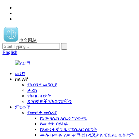
中文网站
English
መነሻ
ስለ እኛ
የኩባንያ መግቢያ
ታሪክ
የክብር ብቃት
ደንበኞቻችን/አጋሮቻችን
ምርቶች
የሙዚቃ መሳሪያ
የኒውክሊክ አሲድ ማውጫ
የሙቀት ሳይክል
የእውነተኛ ጊዜ የፒሲአር ስርዓት
ሙሉ በሙሉ አውቶማቲክ ዲጂታል ፒሲአር ሲስተም