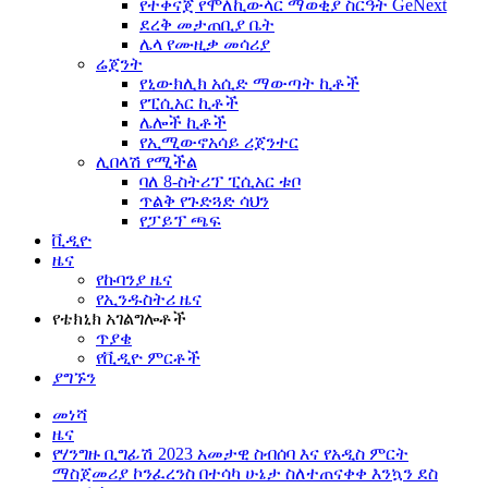
የተቀናጀ የሞለኪውላር ማወቂያ ስርዓት GeNext
ደረቅ መታጠቢያ ቤት
ሌላ የሙዚቃ መሳሪያ
ሬጀንት
የኒውክሊክ አሲድ ማውጣት ኪቶች
የፒሲአር ኪቶች
ሌሎች ኪቶች
የኢሚውኖአሳይ ሪጀንተር
ሊበላሽ የሚችል
ባለ 8-ስትሪፕ ፒሲአር ቱቦ
ጥልቅ የጉድጓድ ሳህን
የፓይፕ ጫፍ
ቪዲዮ
ዜና
የኩባንያ ዜና
የኢንዱስትሪ ዜና
የቴክኒክ አገልግሎቶች
ጥያቄ
የቪዲዮ ምርቶች
ያግኙን
መነሻ
ዜና
የሃንግዙ ቢግፊሽ 2023 አመታዊ ስብሰባ እና የአዲስ ምርት
ማስጀመሪያ ኮንፈረንስ በተሳካ ሁኔታ ስለተጠናቀቀ እንኳን ደስ