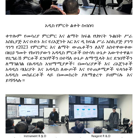
አዲስ የምርት ልቀት ስብሰባ
ቀጥሎም የመሳሪያ ምርምር እና ልማት ክፍል የህፃናት ጉልበት ሥራ
አስኪያጅ እና ቡድኑ እና የሪአጀንት አር እና ዲ ክፍል ሥራ አስኪያጅ ያንግ
ጎንግ የ2023 የምርምር እና ልማት ውጤቶችን ለእኛ አስተዋውቀው
በዚህ ዓመት የኩባንያውን አዳዲስ ምርቶች በተሳካ ሁኔታ አውጥተዋል።
የቢግፊሽ ምርቶች ደንበኞችን በተሻለ ሁኔታ ለማሟላት እና ደንበኞችን
ለማገልገል በአዳዲስ አዝማሚያዎች፣ በመሳሪያዎች እና ሪአጀንቶች
አዳዲስ ባህሪያት እና አዳዲስ ለውጦች እና የተጠቃሚዎች ፍላጎቶች
አዳዲስ መስፈርቶች ላይ በመመስረት ያለማቋረጥ ይዘምናሉ እና
ይሻሻላሉ።