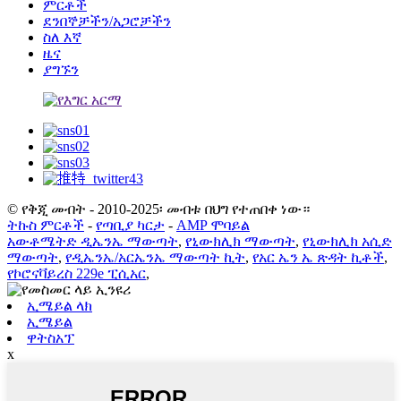
ምርቶች
ደንበኞቻችን/አጋሮቻችን
ስለ እኛ
ዜና
ያግኙን
© የቅጂ መብት - 2010-2025፡ መብቱ በህግ የተጠበቀ ነው።
ትኩስ ምርቶች
-
የጣቢያ ካርታ
-
AMP ሞባይል
አውቶሜትድ ዲኤንኤ ማውጣት
,
የኒውክሊክ ማውጣት
,
የኒውክሊክ አሲድ
ማውጣት
,
የዲኤንኤ/አርኤንኤ ማውጣት ኪት
,
የአር ኤን ኤ ጽዳት ኪቶች
,
የኮሮናቫይረስ 229e ፒሲአር
,
ኢሜይል ላክ
ኢሜይል
ዋትስአፕ
x