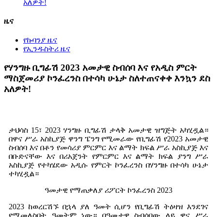
አለዎት!
ዜና
የኩባንያ ዜና
የኢንዱስትሪ ዜና
የሃንግዙ ቢግፊሽ 2023 አመታዊ ስብሰባ እና የአዲስ ምርት
ማስጀመሪያ ኮንፈረንስ በተሳካ ሁኔታ ስለተጠናቀቀ እንኳን ደስ
አለዎት!
ታህሳስ 15፣ 2023 ሃንግዙ ቢግፊሽ ታላቅ አመታዊ ዝግጅት አካሂዷል።
በዋና ሥራ አስኪያጅ ዋንግ ፔንግ የሚመራው የቢግፊሽ የ2023 አመታዊ
ስብሰባ እና በቶን የመሳሪያ ምርምር እና ልማት ክፍል ሥራ አስኪያጅ እና
በቡድናቸው እና በሪአጀንት የምርምር እና ልማት ክፍል ያንግ ሥራ
አስኪያጅ የተካሄደው አዲሱ የምርት ኮንፈረንስ በሃንግዙ በተሳካ ሁኔታ
ተካሂዷል።
ዓመታዊ የማጠቃለያ ሪፖርት ኮንፈረንስ 2023
2023 ከወረርሽኙ በኋላ ያለ ዓመት ሲሆን የቢግፊሽ ትዕዛዝ እንደገና
የሚመለስበት ዓመትም ነው። በዓመታዊ ስብሰባው ላይ ዋና ሥራ