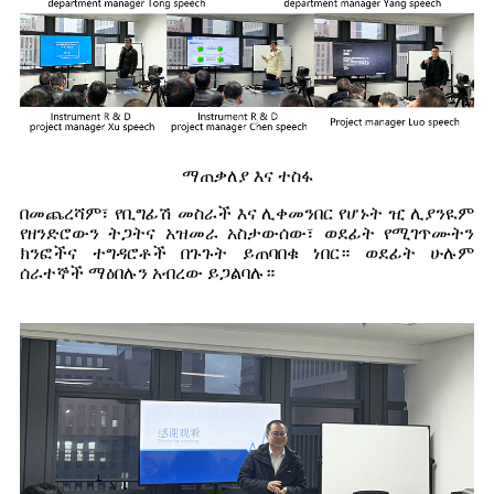
ማጠቃለያ እና ተስፋ
በመጨረሻም፣ የቢግፊሽ መስራች እና ሊቀመንበር የሆኑት ዢ ሊያንዪም
የዘንድሮውን ትጋትና አዝመራ አስታውሰው፣ ወደፊት የሚገጥሙትን
ክንፎችና ተግዳሮቶች በጉጉት ይጠባበቁ ነበር። ወደፊት ሁሉም
ሰራተኞች ማዕበሉን አብረው ይጋልባሉ።