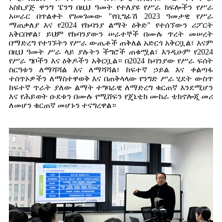
አስኪያጅ ዋንግ ፔንግ በዚህ ዓመት የተለያዩ የሥራ ክፍሎችን የሥራ
አሠራር በጥልቀት የገመገመው "የቢግፊሽ 2023 ዓመታዊ የሥራ
ማጠቃለያ እና የ2024 የኩባንያ ልማት ዕቅድ" የተሰኘውን ሪፖርት
አቅርበዋል፣ ይህም የኩባንያውን ሠራተኞች በሙሉ ጥረት መሠረት
በማድረግ የተገኙትን የሥራ ውጤቶች ጠቅለል አድርጎ አቅርቧል፣ እናም
በዚህ ዓመት ሥራ ላይ ያሉትን ችግሮች ጠቁሟል፣ እንዲሁም የ2024
የሥራ ግቦችን እና ዕቅዶችን አቅርቧል። በ2024 ኩባንያው የሥራ ፍሰት
ስርዓቱን ለማሻሻል እና ለማሻሻል፣ ከፍተኛ ኃይል እና ቀልጣፋ
ተሰጥኦዎችን ለማስተዋወቅ እና በጠቅላላው የንግድ ሥራ ሂደት ውስጥ
ከፍተኛ ጥራት ያለው ልማት ተግባራዊ ለማድረግ ቁርጠኛ እንደሚሆን
እና የሕይወት ዑደቱን በሙሉ የሚሸፍን የጄኔቲክ ሙከራ ቴክኖሎጂ መሪ
ለመሆን ቁርጠኛ መሆኑን ተናግረዋል።