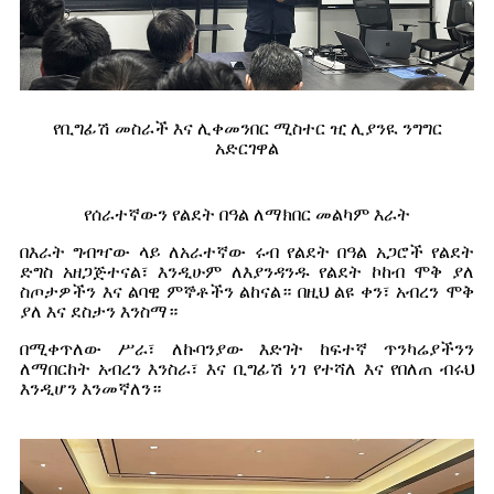
የቢግፊሽ መስራች እና ሊቀመንበር ሚስተር ዢ ሊያንዪ ንግግር
አድርገዋል
የሰራተኛውን የልደት በዓል ለማክበር መልካም እራት
በእራት ግብዣው ላይ ለአራተኛው ሩብ የልደት በዓል አጋሮች የልደት
ድግስ አዘጋጅተናል፣ እንዲሁም ለእያንዳንዱ የልደት ኮከብ ሞቅ ያለ
ስጦታዎችን እና ልባዊ ምኞቶችን ልከናል። በዚህ ልዩ ቀን፣ አብረን ሞቅ
ያለ እና ደስታን እንስማ።
በሚቀጥለው ሥራ፣ ለኩባንያው እድገት ከፍተኛ ጥንካሬያችንን
ለማበርከት አብረን እንስራ፣ እና ቢግፊሽ ነገ የተሻለ እና የበለጠ ብሩህ
እንዲሆን እንመኛለን።