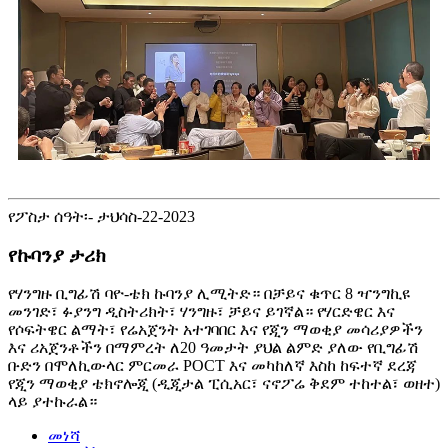
የፖስታ ሰዓት፡- ታህሳስ-22-2023
የኩባንያ ታሪክ
የሃንግዙ ቢግፊሽ ባዮ-ቴክ ኩባንያ ሊሚትድ። በቻይና ቁጥር 8 ዣንግኪዩ
መንገድ፣ ፉያንግ ዲስትሪክት፣ ሃንግዙ፣ ቻይና ይገኛል። የሃርድዌር እና
የሶፍትዌር ልማት፣ የሬአጀንት አተገባበር እና የጂን ማወቂያ መሳሪያዎችን
እና ሪአጀንቶችን በማምረት ለ20 ዓመታት ያህል ልምድ ያለው የቢግፊሽ
ቡድን በሞለኪውላር ምርመራ POCT እና መካከለኛ እስከ ከፍተኛ ደረጃ
የጂን ማወቂያ ቴክኖሎጂ (ዲጂታል ፒሲአር፣ ናኖፖሬ ቅደም ተከተል፣ ወዘተ)
ላይ ያተኩራል።
መነሻ