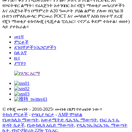
መንገድ፣ ፉያንግ ዲስትሪክት፣ ሃንግዙ፣ ቻይና ይገኛል። የሃርድዌር እና
የሶፍትዌር ልማት፣ የሬአጀንት አተገባበር እና የጂን ማወቂያ መሳሪያዎችን
እና ሪአጀንቶችን በማምረት ለ20 ዓመታት ያህል ልምድ ያለው የቢግፊሽ
ቡድን በሞለኪውላር ምርመራ POCT እና መካከለኛ እስከ ከፍተኛ ደረጃ
የጂን ማወቂያ ቴክኖሎጂ (ዲጂታል ፒሲአር፣ ናኖፖሬ ቅደም ተከተል፣ ወዘተ)
ላይ ያተኩራል።
መነሻ
ምርቶች
ደንበኞቻችን/አጋሮቻችን
ስለ እኛ
ዜና
ያግኙን
© የቅጂ መብት - 2010-2025፡ መብቱ በህግ የተጠበቀ ነው።
ትኩስ ምርቶች
-
የጣቢያ ካርታ
-
AMP ሞባይል
የኒውክሊክ ማውጣት
,
አውቶሜትድ ዲኤንኤ ማውጣት
,
የአር ኤን ኤ
ጽዳት ኪቶች
,
የኒውክሊክ አሲድ ማውጣት
,
የዲኤንኤ/አርኤንኤ ማውጣት
ኪት
,
የኮሮናቫይረስ 229e ፒሲአር
,