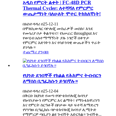
አዲስ የምርት ልቀት | FC-48D PCR
Thermal Cycler: ለተሻሻለ የምርምር
ውጤታማነት ባለሁለት ሞተር ትክክለኛነት!
በአስተዳዳሪ በ25-12-11
በሞለኪውላር ባዮሎጂ ሙከራዎች መስክ፣ እንደ
የመሳሪያ ቦታ ቅልጥፍና፣ የአሠራር throughput እና
የውሂብ አስተማማኝነት ያሉ ነገሮች በቀጥታ
የምርምር እድገትን እና የሳይንሳዊ ውጤቶችን ጥራት
ይነካሉ።
ተጨማሪ ያንብቡ
የህንድ ደንበኞች የክልል የሕክምና ትብብርን
ለማሰስ ቢግፌክሱን ይጎበኛሉ።
በአስተዳዳሪ በ25-12-04
በቅርቡ ከህንድ የመጣ የባዮቴክኖሎጂ ኩባንያ
የኩባንያውን የምርምር እና ልማት፣ የማኑፋክቸሪንግ
እና የምርት ስርዓቶች በቦታው ላይ ፍተሻ ለማድረግ
የሃንግዙ ቢግፌክሱ ባዮቴክኖሎጂ ኩባንያ ሊሚትድ
የማምረቻ ጣቢያን ልዩ ጉብኝት አድርጓል። ጉብኝቱ...