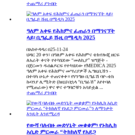
ተጨማሪ ያንብቡ
ዓለም አቀፍ የሕክምና ፈጠራን በማገናኘት
ላይ፡ ቢግፌይ ሹዚ በሜዲካ 2025
በአስተዳዳሪ በ25-11-24
ህዳር 20 ቀን፣ በዓለም አቀፍ የሕክምና ቴክኖሎጂ ዘርፍ
ለአራት ቀናት የተካሄደው “መለኪያ” ዝግጅት -
በጀርመን ዱሰልዶርፍ የተካሄደው የMEDICA 2025
ዓለም አቀፍ የሕክምና መሣሪያዎች ኤግዚቢሽን -
በተሳካ ሁኔታ ተጠናቀቀ። የሃንግዙ ቢግፊሽ ባዮ-ቴክ
ኩባንያ ሊሚትድ (ከዚህ በኋላ “ቢግፊሽ” እየተባለ
የሚጠራው) ዋና ዋና ተግባሮቹን አሳይቷል ...
ተጨማሪ ያንብቡ
የውሻ ባለብዙ መድሃኒት መቋቋም፡ የኑክሊክ
አሲድ ምርመራ “ትክክለኛ የአደጋ