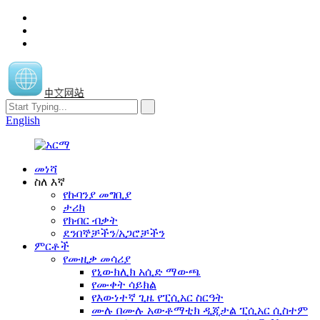
中文网站
English
መነሻ
ስለ እኛ
የኩባንያ መግቢያ
ታሪክ
የክብር ብቃት
ደንበኞቻችን/አጋሮቻችን
ምርቶች
የሙዚቃ መሳሪያ
የኒውክሊክ አሲድ ማውጫ
የሙቀት ሳይክል
የእውነተኛ ጊዜ የፒሲአር ስርዓት
ሙሉ በሙሉ አውቶማቲክ ዲጂታል ፒሲአር ሲስተም