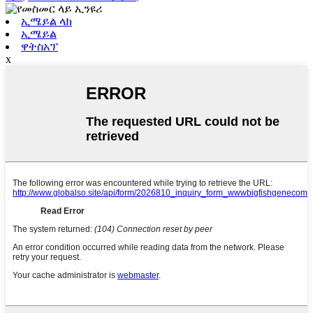
ኢሜይል ላክ
ኢሜይል
ዋትስአፕ
x