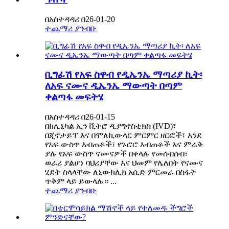
በአስተዳዳሪ በ26-01-20
ተጨማሪ ያንብቡ
ቢግፊሽ የአፍ ስዋብ የዲኤንኤ ማጣሪያ ኪት፡
ለአፍ ናሙና ዲኤንኤ ማውጣት በጣም
ቀልጣፋ መፍትሄ
በአስተዳዳሪ በ26-01-15
በክሊኒካል ኢን ቪትሮ ዲያግኖስቲክስ (IVD)፣
በጂኖታይፕ እና በሞለኪውላር ምርምር ዘርፎች፣ እንደ
የአፍ ውስጥ እብጠቶች፣ የጉሮሮ እብጠቶች እና ምራቅ
ያሉ የአፍ ውስጥ ናሙናዎች በቀላሉ የመሰብሰብ፣
ወራሪ ያልሆነ ባህሪያቸው እና ህመም የሌለበት የናሙና
ሂደት ስላላቸው ለኒውክሊክ አሲድ ምርመራ በስፋት
ጥቅም ላይ ይውላሉ። ...
ተጨማሪ ያንብቡ