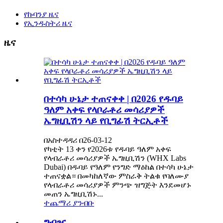
የኩባንያ ዜና
የኢንዱስትሪ ዜና
ዜና
በተሳካ ሁኔታ ተጠናቀቀ | በ2026 የዱባይ
ዓለም አቀፍ የላቦራቶሪ መሳሪያዎች
ኤግዚቢሽን ላይ የቢግፊሽ ትርኢቶች
በአስተዳዳሪ በ26-03-12
የካቲት 13 ቀን የ2026ቱ የዱባይ ዓለም አቀፍ
የላብራቶሪ መሳሪያዎች ኤግዚቢሽን (WHX Labs
Dubai) በዱባይ የዓለም የንግድ ማዕከል በተሳካ ሁኔታ
ተጠናቋል። በመካከለኛው ምስራቅ ትልቁ የባለሙያ
የላብራቶሪ መሳሪያዎች ምንጭ ዝግጅት እንደመሆኑ
መጠን ኤግዚቢሽኑ...
ተጨማሪ ያንብቡ
ግብዣ