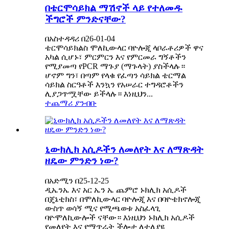
በቴርሞሳይክል ማሽኖች ላይ የተለመዱ
ችግሮች ምንድናቸው?
በአስተዳዳሪ በ26-01-04
ቴርሞሳይክልስ ሞለኪውላር ባዮሎጂ ላቦራቶሪዎች ዋና
አካል ሲሆኑ፣ ምርምርን እና የምርመራ ግኝቶችን
የሚያመጣ የPCR ማጉያ (ማጉላት) ያስችላሉ።
ሆኖም ግን፣ በጣም የላቁ የፈጣን ሳይክል ቴርማል
ሳይክል ስርዓቶች እንኳን የአሠራር ተግዳሮቶችን
ሊያጋጥሟቸው ይችላሉ። እነዚህን...
ተጨማሪ ያንብቡ
ኒውክሊክ አሲዶችን ለመለየት እና ለማጽዳት
ዘዴው ምንድን ነው?
በአድሚን በ25-12-25
ዲኤንኤ እና አር ኤን ኤ ጨምሮ ኑክሊክ አሲዶች
በጄኔቲክስ፣ በሞለኪውላር ባዮሎጂ እና በባዮቴክኖሎጂ
ውስጥ ወሳኝ ሚና የሚጫወቱ አስፈላጊ
ባዮሞለኪውሎች ናቸው። እነዚህን ኑክሊክ አሲዶች
የመለየት እና የማጥራት ችሎታ ለተለያዩ