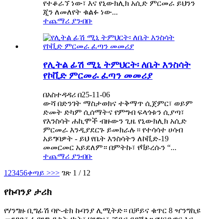
የተቆራኘ ነው፣ እና የኒውክሊክ አሲድ ምርመራ ይህንን
ጂን ለመለየት ቁልፉ ነው...
ተጨማሪ ያንብቡ
የሊትል ፊሽ ሚኒ ትምህርት፡ ለቤት እንስሳት
የኮቪድ ምርመራ ፈጣን መመሪያ
በአስተዳዳሪ በ25-11-06
ውሻ በድንገት ማስታወክና ተቅማጥ ሲጀምር፣ ወይም
ድመት ድካም ሲሰማትና የምግብ ፍላጎቱን ሲያጣ፣
የእንስሳት ሐኪሞች ብዙውን ጊዜ የኒውክሊክ አሲድ
ምርመራ እንዲያደርጉ ይመክራሉ። የተሳሳተ ሀሳብ
አይግባዎት - ይህ የቤት እንስሳትን ለኮቪድ-19
መመርመር አይደለም። በምትኩ፣ የቫይረሱን “...
ተጨማሪ ያንብቡ
1
2
3
4
5
6
ቀጣይ >
>>
ገጽ 1 / 12
የኩባንያ ታሪክ
የሃንግዙ ቢግፊሽ ባዮ-ቴክ ኩባንያ ሊሚትድ። በቻይና ቁጥር 8 ዣንግኪዩ