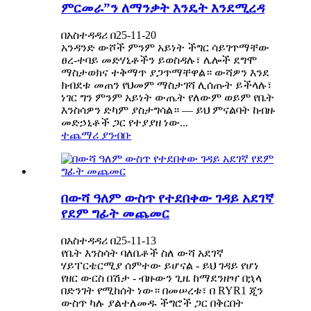
ምርመራ”ን ለማንቃት እንዴት እንደሚረዳ
በአስተዳዳሪ በ25-11-20
አንዳንድ ውሾች ምንም አይነት ችግር ሳይገጥማቸው
ፀረ-ተባይ መድሃኒቶችን ይወስዳሉ፣ ሌሎች ደግሞ
ማስታወክና ተቅማጥ ያጋጥማቸዋል። ውሻዎን እንደ
ክብደቱ መጠን የህመም ማስታገሻ ሊሰጡት ይችላሉ፣
ነገር ግን ምንም አይነት ውጤት የለውም ወይም የቤት
እንስሳዎን ድካም ያስታግሳል። — ይህ ምናልባት ከብዙ
መድኃኒቶች ጋር የተያያዘ ነው...
ተጨማሪ ያንብቡ
በውሻ ዓለም ውስጥ የተደበቀው ገዳይ አደገኛ
የደም ግፊት መጨመር
በአስተዳዳሪ በ25-11-13
የቤት እንስሳት ባለቤቶች ስለ ውሻ አደገኛ
ሃይፐርቴርሚያ ሰምተው ይሆናል - ይህ ገዳይ የሆነ
የዘር ውርስ በሽታ - ብዙውን ጊዜ ከማደንዘዣ በኋላ
በድንገት የሚከሰት ነው። በመሠረቱ፣ በ RYR1 ጂን
ውስጥ ካሉ ያልተለመዱ ችግሮች ጋር በቅርበት