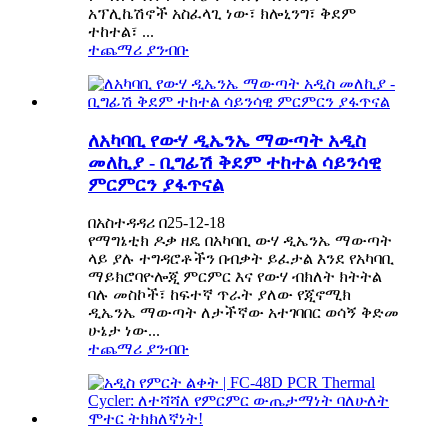
አፕሊኬሽኖች አስፈላጊ ነው፣ ክሎኒንግ፣ ቅደም
ተከተል፣ ...
ተጨማሪ ያንብቡ
ለአካባቢ የውሃ ዲኤንኤ ማውጣት አዲስ
መለኪያ - ቢግፊሽ ቅደም ተከተል ሳይንሳዊ
ምርምርን ያፋጥናል
በአስተዳዳሪ በ25-12-18
የማግኔቲክ ዶቃ ዘዴ በአካባቢ ውሃ ዲኤንኤ ማውጣት
ላይ ያሉ ተግዳሮቶችን በብቃት ይፈታል እንደ የአካባቢ
ማይክሮባዮሎጂ ምርምር እና የውሃ ብክለት ክትትል
ባሉ መስኮች፣ ከፍተኛ ጥራት ያለው የጂኖሚክ
ዲኤንኤ ማውጣት ለታችኛው አተገባበር ወሳኝ ቅድመ
ሁኔታ ነው...
ተጨማሪ ያንብቡ