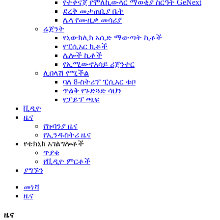
የተቀናጀ የሞለኪውላር ማወቂያ ስርዓት GeNext
ደረቅ መታጠቢያ ቤት
ሌላ የሙዚቃ መሳሪያ
ሬጀንት
የኒውክሊክ አሲድ ማውጣት ኪቶች
የፒሲአር ኪቶች
ሌሎች ኪቶች
የኢሚውኖአሳይ ሪጀንተር
ሊበላሽ የሚችል
ባለ 8-ስትሪፕ ፒሲአር ቱቦ
ጥልቅ የጉድጓድ ሳህን
የፓይፕ ጫፍ
ቪዲዮ
ዜና
የኩባንያ ዜና
የኢንዱስትሪ ዜና
የቴክኒክ አገልግሎቶች
ጥያቄ
የቪዲዮ ምርቶች
ያግኙን
መነሻ
ዜና
ዜና