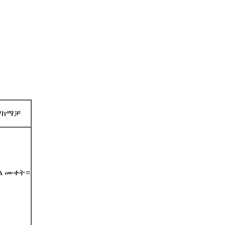
ከማቻ
ል ሙቀት።