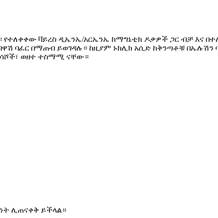
የተለቀቀው ቫይረስ ዲኤንኤ/አርኤንኤ ከማግኔቲክ ዶቃዎች ጋር ብቻ እና በተ
 በዋሽ ባፈር በማጠብ ይወገዳሉ። ከዚያም ኑክሊክ አሲድ ከቅንጣቶቹ በኤሉሽን
ፈሳሾች፣ ወዘተ ተስማሚ ናቸው።
ነት ሊጠናቀቅ ይችላል።