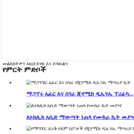
መልእክትዎን እዚህ ይፃፉ እና ይላኩልን
የምርት ምድቦች
ማጋፕሩ አፈር እና ሰገራ ጂኖሚክ ዲኤንኤ ፕሪፊካ...
ለኑክሊክ አሲድ ማውጣት ነጠላ የሙከራ ኪት መያ