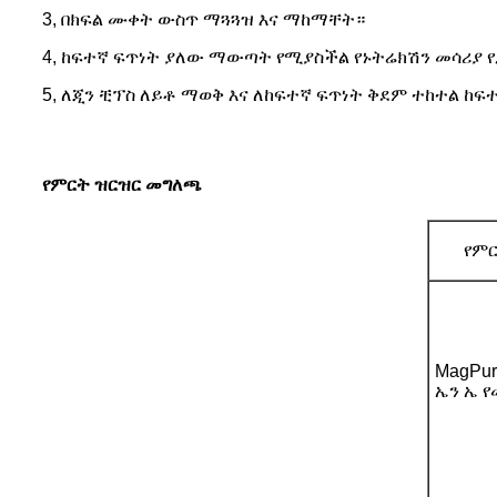
3, በክፍል ሙቀት ውስጥ ማጓጓዝ እና ማከማቸት።
4, ከፍተኛ ፍጥነት ያለው ማውጣት የሚያስችል የኑትሬክሽን መሳሪያ 
5, ለጂን ቺፕስ ለይቶ ማወቅ እና ለከፍተኛ ፍጥነት ቅደም ተከተል ከፍ
የምርት ዝርዝር መግለጫ
የም
MagPur
ኤን ኤ 