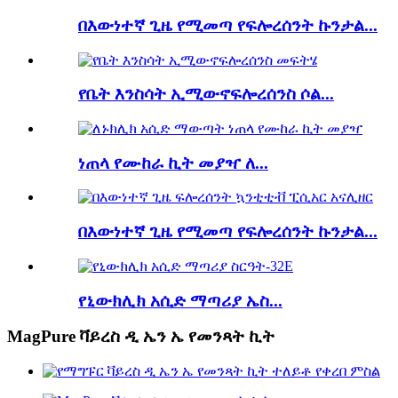
በእውነተኛ ጊዜ የሚመጣ የፍሎረሰንት ኩንታል...
የቤት እንስሳት ኢሚውኖፍሎረሰንስ ሶል...
ነጠላ የሙከራ ኪት መያዣ ለ...
በእውነተኛ ጊዜ የሚመጣ የፍሎረሰንት ኩንታል...
የኒውክሊክ አሲድ ማጣሪያ ኤስ...
MagPure ቫይረስ ዲ ኤን ኤ የመንጻት ኪት