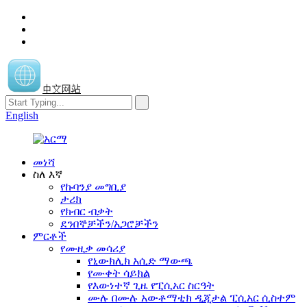
中文网站
English
መነሻ
ስለ እኛ
የኩባንያ መግቢያ
ታሪክ
የክብር ብቃት
ደንበኞቻችን/አጋሮቻችን
ምርቶች
የሙዚቃ መሳሪያ
የኒውክሊክ አሲድ ማውጫ
የሙቀት ሳይክል
የእውነተኛ ጊዜ የፒሲአር ስርዓት
ሙሉ በሙሉ አውቶማቲክ ዲጂታል ፒሲአር ሲስተም