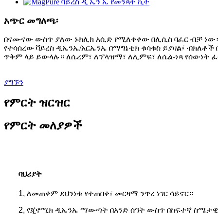
አጭር መግለጫ፡
በናሙናው ውስጥ ያለው ኑክሊክ አሲድ የሚለቀቀው በሊሲስ ባፈር ብቻ ነው። 
የተሳሰረው ቫይረስ ዲኤንኤ/አርኤንኤ በማግኔቲክ ቁሳቁስ ይያዛል፤ ብክለቶች
ጥቅም ላይ ይውላሉ። ለሴረም፣ ለፕላዝማ፣ ለሊምፍ፣ ለሴል-ነጻ የሰውነት 
ያግኙን
የምርት ዝርዝር
የምርት መለያዎች
ባህሪያት
1, ለመጠቀም ደህንነቱ የተጠበቀ፣ መርዛማ ንጥረ ነገር ሳይኖር።
2, የጂኖሚክ ዲኤንኤ ማውጣት በአንድ ሰዓት ውስጥ በከፍተኛ ስሜታዊ