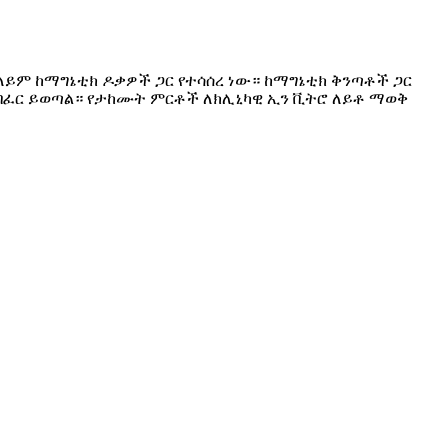
ለይም ከማግኔቲክ ዶቃዎች ጋር የተሳሰረ ነው። ከማግኔቲክ ቅንጣቶች ጋር
 ባፈር ይወጣል። የታከሙት ምርቶች ለክሊኒካዊ ኢን ቪትሮ ለይቶ ማወቅ