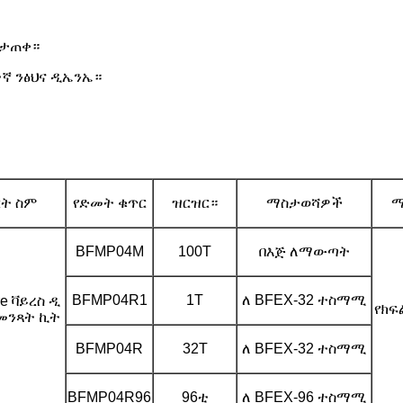
የታጠቀ።
ተኛ ንፅህና ዲኤንኤ።
ርት ስም
የድመት ቁጥር
ዝርዝር።
ማስታወሻዎች
ማ
BFMP04M
100T
በእጅ ለማውጣት
BFMP04R1
1T
ለ BFEX-32 ተስማሚ
e ቫይረስ ዲ
የክፍ
የመንጻት ኪት
BFMP04R
32T
ለ BFEX-32 ተስማሚ
BFMP04R96
96ቲ
ለ BFEX-96 ተስማሚ