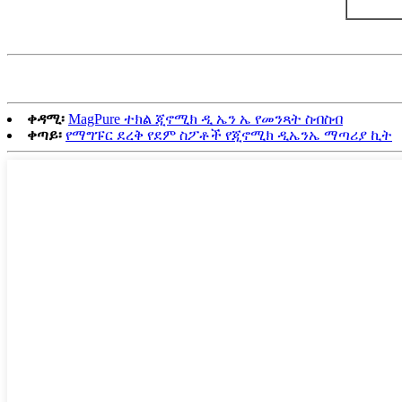
ቀዳሚ፡
MagPure ተክል ጂኖሚክ ዲ ኤን ኤ የመንጻት ስብስብ
ቀጣይ፡
የማግፑር ደረቅ የደም ስፖቶች የጂኖሚክ ዲኤንኤ ማጣሪያ ኪት