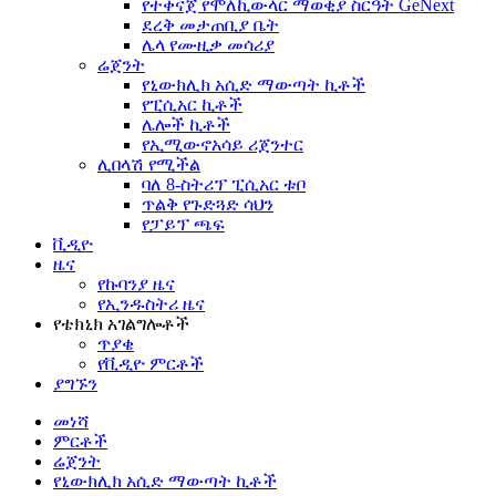
የተቀናጀ የሞለኪውላር ማወቂያ ስርዓት GeNext
ደረቅ መታጠቢያ ቤት
ሌላ የሙዚቃ መሳሪያ
ሬጀንት
የኒውክሊክ አሲድ ማውጣት ኪቶች
የፒሲአር ኪቶች
ሌሎች ኪቶች
የኢሚውኖአሳይ ሪጀንተር
ሊበላሽ የሚችል
ባለ 8-ስትሪፕ ፒሲአር ቱቦ
ጥልቅ የጉድጓድ ሳህን
የፓይፕ ጫፍ
ቪዲዮ
ዜና
የኩባንያ ዜና
የኢንዱስትሪ ዜና
የቴክኒክ አገልግሎቶች
ጥያቄ
የቪዲዮ ምርቶች
ያግኙን
መነሻ
ምርቶች
ሬጀንት
የኒውክሊክ አሲድ ማውጣት ኪቶች