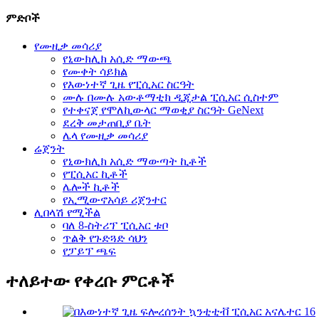
ምድቦች
የሙዚቃ መሳሪያ
የኒውክሊክ አሲድ ማውጫ
የሙቀት ሳይክል
የእውነተኛ ጊዜ የፒሲአር ስርዓት
ሙሉ በሙሉ አውቶማቲክ ዲጂታል ፒሲአር ሲስተም
የተቀናጀ የሞለኪውላር ማወቂያ ስርዓት GeNext
ደረቅ መታጠቢያ ቤት
ሌላ የሙዚቃ መሳሪያ
ሬጀንት
የኒውክሊክ አሲድ ማውጣት ኪቶች
የፒሲአር ኪቶች
ሌሎች ኪቶች
የኢሚውኖአሳይ ሪጀንተር
ሊበላሽ የሚችል
ባለ 8-ስትሪፕ ፒሲአር ቱቦ
ጥልቅ የጉድጓድ ሳህን
የፓይፕ ጫፍ
ተለይተው የቀረቡ ምርቶች