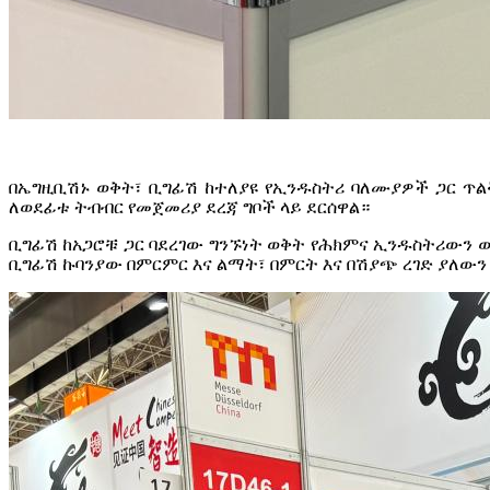
በኤግዚቢሽኑ ወቅት፣ ቢግፊሽ ከተለያዩ የኢንዱስትሪ ባለሙያዎች ጋር ጥል
ለወደፊቱ ትብብር የመጀመሪያ ደረጃ ግቦች ላይ ደርሰዋል።
ቢግፊሽ ከአጋሮቹ ጋር ባደረገው ግንኙነት ወቅት የሕክምና ኢንዱስትሪውን ወ
ቢግፊሽ ኩባንያው በምርምር እና ልማት፣ በምርት እና በሽያጭ ረገድ ያለውን