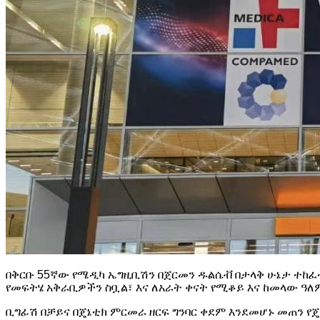
በቅርቡ 55ኛው የሜዲካ ኤግዚቢሽን በጀርመን ዱልሴቭ በታላቅ ሁኔታ ተከፈ
የመፍትሄ አቅራቢዎችን ስቧል፣ እና ለአራት ቀናት የሚቆይ እና ከመላው ዓለ
ቢግፊሽ በቻይና በጄኔቲክ ምርመራ ዘርፍ ግንባር ቀደም እንደመሆኑ መጠን የ