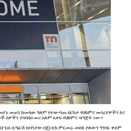
ደመሆኑ መጠን ከመላው ዓለም የተውጣጡ በርካታ የህክምና መሳሪያዎችን እና
ች ሰዎችን ያሰባሰበ መሪ አለም አቀፍ የህክምና ዝግጅት ነው።
ህ ጊዜ ቢግፊሽ ኩባንያው በጄኔቲክ ምርመራ መስክ ያለውን ግንባር ቀደም