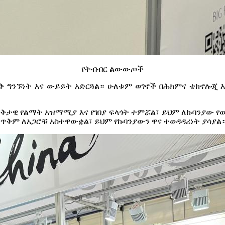
የትብብር ልውውጦች
ቅ ግንኙነት እና ውይይት አድርጓል። ሁለቱም ወገኖች በሕክምና ቴክኖሎጂ 
ቅታዊ የልማት አዝማሚያ እና የገበያ ፍላጎት ተምሯል፣ ይህም ለኩባንያው የ
 ጥቅም ለአጋሮቹ አስተዋውቋል፣ ይህም የኩባንያውን ዋና ተወዳዳሪነት ያሳያል