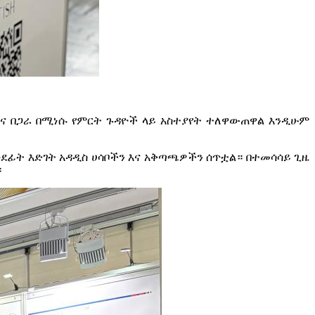
እና በጋራ በሚነሱ የምርት ጉዳዮች ላይ አስተያየት ተለዋውጠዋል እንዲሁም
ወደፊት እድገት አዳዲስ ሀሳቦችን እና አቅጣጫዎችን ሰጥቷል። በተመሳሳይ ጊዜ
።