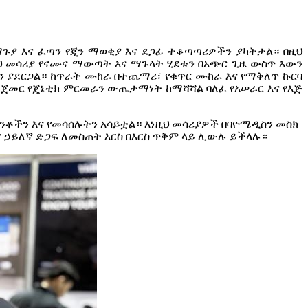
ማጉያ እና ፈጣን የጂን ማወቂያ እና ደጋፊ ተቆጣጣሪዎችን ያካትታል። በዚህ
ህ መሳሪያ የናሙና ማውጣት እና ማጉላት ሂደቱን በአጭር ጊዜ ውስጥ እውን
ን ያደርጋል። ከጥራት ሙከራ በተጨማሪ፣ የቁጥር ሙከራ እና የማቅለጥ ኩርባ
 መጀመር የጄኔቲክ ምርመራን ውጤታማነት ከማሻሻል ባለፈ የአሠራር እና የእጅ
ንቶችን እና የመሳሰሉትን አሳይቷል። እነዚህ መሳሪያዎች በባዮሜዲስን መስክ
 ኃይለኛ ድጋፍ ለመስጠት እርስ በእርስ ጥቅም ላይ ሊውሉ ይችላሉ።