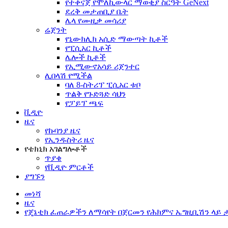
የተቀናጀ የሞለኪውላር ማወቂያ ስርዓት GeNext
ደረቅ መታጠቢያ ቤት
ሌላ የሙዚቃ መሳሪያ
ሬጀንት
የኒውክሊክ አሲድ ማውጣት ኪቶች
የፒሲአር ኪቶች
ሌሎች ኪቶች
የኢሚውኖአሳይ ሪጀንተር
ሊበላሽ የሚችል
ባለ 8-ስትሪፕ ፒሲአር ቱቦ
ጥልቅ የጉድጓድ ሳህን
የፓይፕ ጫፍ
ቪዲዮ
ዜና
የኩባንያ ዜና
የኢንዱስትሪ ዜና
የቴክኒክ አገልግሎቶች
ጥያቄ
የቪዲዮ ምርቶች
ያግኙን
መነሻ
ዜና
የጄኔቲክ ፈጠራዎችን ለማሳየት በጀርመን የሕክምና ኤግዚቢሽን ላይ 