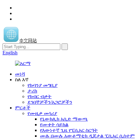
中文网站
English
መነሻ
ስለ እኛ
የኩባንያ መግቢያ
ታሪክ
የክብር ብቃት
ደንበኞቻችን/አጋሮቻችን
ምርቶች
የሙዚቃ መሳሪያ
የኒውክሊክ አሲድ ማውጫ
የሙቀት ሳይክል
የእውነተኛ ጊዜ የፒሲአር ስርዓት
ሙሉ በሙሉ አውቶማቲክ ዲጂታል ፒሲአር ሲስተም