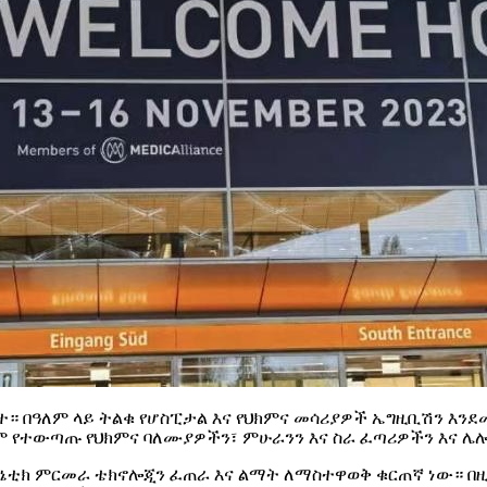
ተ። በዓለም ላይ ትልቁ የሆስፒታል እና የህክምና መሳሪያዎች ኤግዚቢሽን እን
ም የተውጣጡ የህክምና ባለሙያዎችን፣ ምሁራንን እና ስራ ፈጣሪዎችን እና ሌሎ
ጄኔቲክ ምርመራ ቴክኖሎጂን ፈጠራ እና ልማት ለማስተዋወቅ ቁርጠኛ ነው። በዚ