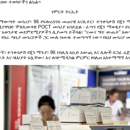
ይዘው ተወካዮችን ልኳል።
የምርት ትርኢት
 ማውጣት መሳሪያ፣ 96 የፍሎረሰንስ መጠናዊ አናሊተር፣ ተንቀሳቃሽ የጂን 
ያዋህድ ሞለኪውላዊ POCT መሳሪያ አሳይቷል - ፈጣን የጂን ማወቂያ። ይ
ና አወንታዊ መደምደሚያዎችን ሊያመጣ ይችላል፣ “ናሙና ግባ፣ ውጤት” እው
ላልቅ የስራ ጣቢያ መሳሪያዎች ጋር ሙሉ በሙሉ ተመጣጣኝ ነው። የዚህ መሳሪያ
፣ ተንቀሳቃሽ የጂን ማጉያ፣ 96 ኑክሊክ አሲድ አውጪ እና ሌሎች ደጋፊ ሬጀ
ት እና ባህሪያት አሏቸው፣ እና ለባዮሜዲካል ምርምር የበለጠ አስተማማኝ እና