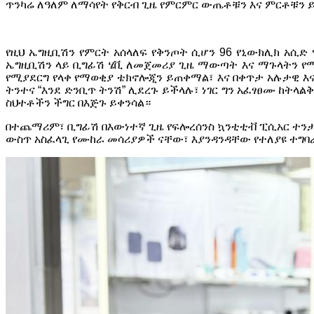
ጥንካሬ ለዓለም ለማሳየት የቅርብ ጊዜ የምርምር ውጤቶቹን እና ምርቶቹን 
የዚህ ኤግዚቢሽን የምርት አሰላለፍ የቅንጦት ሲሆን 96 የኒውክሊክ አሲድ
ኤግዚቢሽን ላይ ቢግፊሽ ሄቪ ለመጀመሪያ ጊዜ ማውጣት እና ማጉላትን የሚ
የሚያደርግ የላቀ የማወቂያ ቴክኖሎጂን ይጠቀማል፣ እና በቀጥታ አሉታዊ እ
ትንተና “እንደ ድንቢጥ ትንሽ” ሊደረጉ ይችላሉ፣ ነገር ግን አፈፃፀሙ ከት
ስህተቶችን ችግር በእጅጉ ይቀንሳል።
በተጨማሪም፣ ቢግፊሽ በእውነተኛ ጊዜ የፍሎረሰንስ ኳንቲቲቭ ፒሲአር ተንታኝ
ውስጥ አስፈላጊ የሙከራ መሳሪያዎች ናቸው፣ እያንዳንዳቸው የተለያዩ ተግባራ