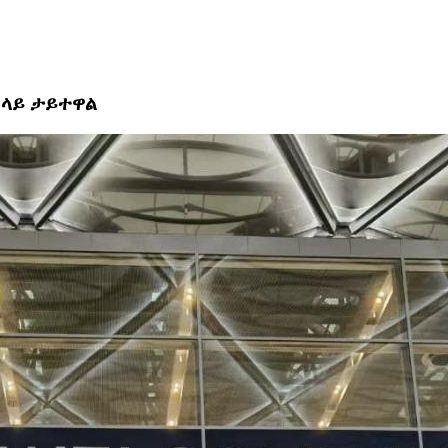
 ላይ ታይተዋል