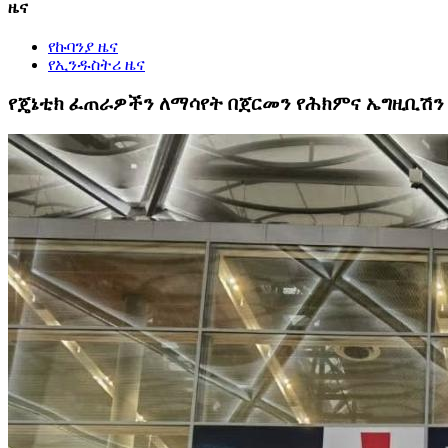
ዜና
የኩባንያ ዜና
የኢንዱስትሪ ዜና
የጄኔቲክ ፈጠራዎችን ለማሳየት በጀርመን የሕክምና ኤግዚቢሽን